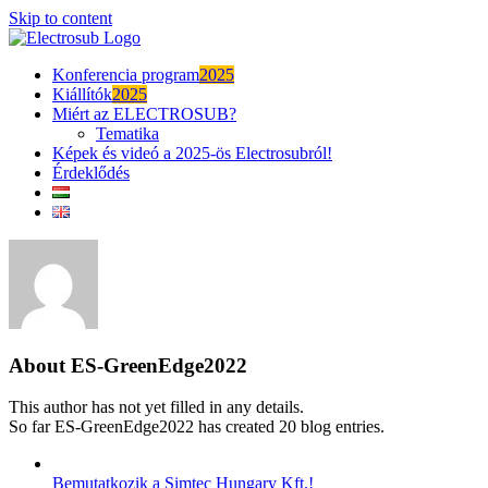
Skip to content
Konferencia program
2025
Kiállítók
2025
Miért az ELECTROSUB?
Tematika
Képek és videó a 2025-ös Electrosubról!
Érdeklődés
About
ES-GreenEdge2022
This author has not yet filled in any details.
So far ES-GreenEdge2022 has created 20 blog entries.
Bemutatkozik a Simtec Hungary Kft.!