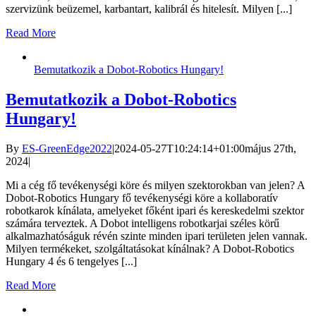
szervizünk beüzemel, karbantart, kalibrál és hitelesít. Milyen [...]
Read More
Bemutatkozik a Dobot-Robotics Hungary!
Bemutatkozik a Dobot-Robotics
Hungary!
By
ES-GreenEdge2022
|
2024-05-27T10:24:14+01:00
május 27th,
2024
|
Mi a cég fő tevékenységi köre és milyen szektorokban van jelen? A
Dobot-Robotics Hungary fő tevékenységi köre a kollaboratív
robotkarok kínálata, amelyeket főként ipari és kereskedelmi szektor
számára terveztek. A Dobot intelligens robotkarjai széles körű
alkalmazhatóságuk révén szinte minden ipari területen jelen vannak.
Milyen termékeket, szolgáltatásokat kínálnak? A Dobot-Robotics
Hungary 4 és 6 tengelyes [...]
Read More