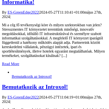
Informatika!
By
ES-GreenEdge2022
|
2024-05-27T11:10:41+01:00
május 27th,
2024
|
Mi a cég fő tevékenységi köre és milyen szektorokban van jelen?
Stresszmentes IT környezetet teremtünk minőségi, innovatív
megoldásokkal, időtálló IT infrastruktúrával és személyre szabott
informatikai szolgáltatásokkal. A megfelelő IT környezet iparágtól
függetlenül a hatékony működés alapját adja. Partnereink között
kereskedelmi vállalatok, pénzügyi intézetek, ipari és
sportlétesítmények, illetve hotelek egyaránt megtalálhatóak. Milyen
termékeket, szolgáltatásokat kínálnak? [...]
Read More
Bemutatkozik az Introxol!
Bemutatkozik az Introxol!
By
ES-GreenEdge2022
|
2024-05-27T11:04:19+01:00
május 27th,
2024
|