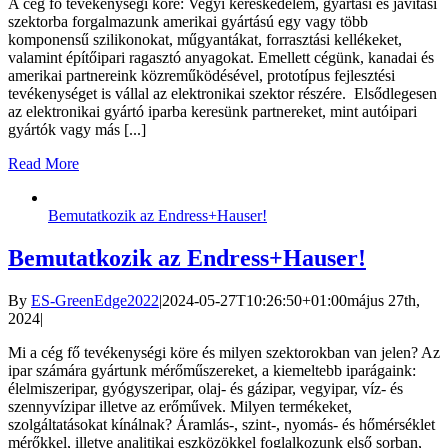
A cég fő tevékenységi köre: Vegyi kereskedelem, gyártási és javítási
szektorba forgalmazunk amerikai gyártású egy vagy több
komponensű szilikonokat, műgyantákat, forrasztási kellékeket,
valamint építőipari ragasztó anyagokat. Emellett cégünk, kanadai és
amerikai partnereink közreműködésével, prototípus fejlesztési
tevékenységet is vállal az elektronikai szektor részére. Elsődlegesen
az elektronikai gyártó iparba keresünk partnereket, mint autóipari
gyártók vagy más [...]
Read More
Bemutatkozik az Endress+Hauser!
Bemutatkozik az Endress+Hauser!
By
ES-GreenEdge2022
|
2024-05-27T10:26:50+01:00
május 27th,
2024
|
Mi a cég fő tevékenységi köre és milyen szektorokban van jelen? Az
ipar számára gyártunk mérőműszereket, a kiemeltebb iparágaink:
élelmiszeripar, gyógyszeripar, olaj- és gázipar, vegyipar, víz- és
szennyvízipar illetve az erőművek. Milyen termékeket,
szolgáltatásokat kínálnak? Áramlás-, szint-, nyomás- és hőmérséklet
mérőkkel, illetve analitikai eszközökkel foglalkozunk első sorban,