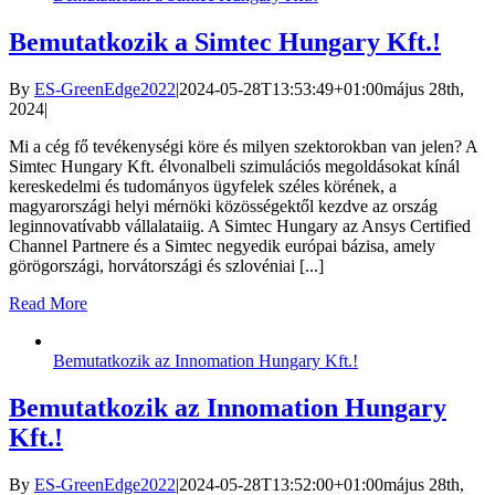
Bemutatkozik a Simtec Hungary Kft.!
By
ES-GreenEdge2022
|
2024-05-28T13:53:49+01:00
május 28th,
2024
|
Mi a cég fő tevékenységi köre és milyen szektorokban van jelen? A
Simtec Hungary Kft. élvonalbeli szimulációs megoldásokat kínál
kereskedelmi és tudományos ügyfelek széles körének, a
magyarországi helyi mérnöki közösségektől kezdve az ország
leginnovatívabb vállalataiig. A Simtec Hungary az Ansys Certified
Channel Partnere és a Simtec negyedik európai bázisa, amely
görögországi, horvátországi és szlovéniai [...]
Read More
Bemutatkozik az Innomation Hungary Kft.!
Bemutatkozik az Innomation Hungary
Kft.!
By
ES-GreenEdge2022
|
2024-05-28T13:52:00+01:00
május 28th,