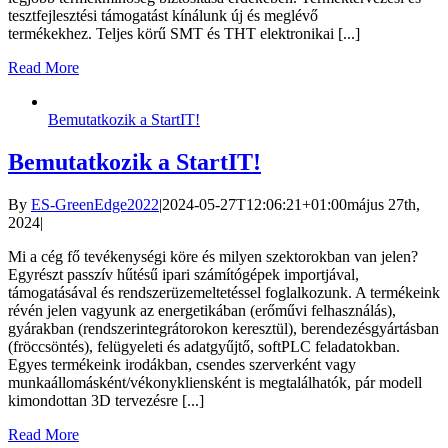
tesztfejlesztési támogatást kínálunk új és meglévő
termékekhez. Teljes körű SMT és THT elektronikai [...]
Read More
Bemutatkozik a StartIT!
Bemutatkozik a StartIT!
By
ES-GreenEdge2022
|
2024-05-27T12:06:21+01:00
május 27th,
2024
|
Mi a cég fő tevékenységi köre és milyen szektorokban van jelen?
Egyrészt passzív hűtésű ipari számítógépek importjával,
támogatásával és rendszerüzemeltetéssel foglalkozunk. A termékeink
révén jelen vagyunk az energetikában (erőművi felhasználás),
gyárakban (rendszerintegrátorokon keresztül), berendezésgyártásban
(fröccsöntés), felügyeleti és adatgyűjtő, softPLC feladatokban.
Egyes termékeink irodákban, csendes szerverként vagy
munkaállomásként/vékonykliensként is megtalálhatók, pár modell
kimondottan 3D tervezésre [...]
Read More