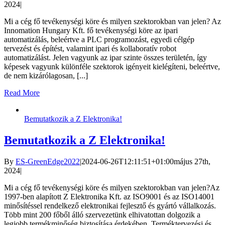
2024
|
Mi a cég fő tevékenységi köre és milyen szektorokban van jelen? Az
Innomation Hungary Kft. fő tevékenységi köre az ipari
automatizálás, beleértve a PLC programozást, egyedi célgép
tervezést és építést, valamint ipari és kollaboratív robot
automatizálást. Jelen vagyunk az ipar szinte összes területén, így
képesek vagyunk különféle szektorok igényeit kielégíteni, beleértve,
de nem kizárólagosan, [...]
Read More
Bemutatkozik a Z Elektronika!
Bemutatkozik a Z Elektronika!
By
ES-GreenEdge2022
|
2024-06-26T12:11:51+01:00
május 27th,
2024
|
Mi a cég fő tevékenységi köre és milyen szektorokban van jelen?Az
1997-ben alapított Z Elektronika Kft. az ISO9001 és az ISO14001
minősítéssel rendelkező elektronikai fejlesztő és gyártó vállalkozás.
Több mint 200 főből álló szervezetünk elhivatottan dolgozik a
legjobb termékminőség biztosítása érdekében. Terméktervezési és