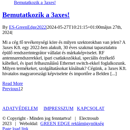
Bemutatkozik a 3axes!
Bemutatkozik a 3axes!
By
ES-GreenEdge2022
|
2024-05-27T10:21:15+01:00
május 27th,
2024
|
Mi a cég fő tevékenységi köre és milyen szektorokban van jelen? A
3axes Kft. egy 2022-ben alakult, 30 éves szakmai tapasztalatra
épülő rendszerintegrátor vállalat és márkaképviselet. RF
antennarendszerekkel, ipari csatlakozókkal, speciális érzékelő
kábelkel, és ipari felhasználású Ethernet switch-ekkel foglalkozunk.
Milyen termékeket, szolgáltatásokat kínálnak? Cégünk, a 3axes Kft.
hivatalos magyarországi képviselete és importőre a Belden [...]
Read More
Previous
1
2
ADATVÉDELEM
IMPRESSZUM
KAPCSOLAT
© Copyright - Minden jog fenntartva! | Electrosub
2023 | Weboldal:
GREEN EDGE reklámügynökség
Page load link