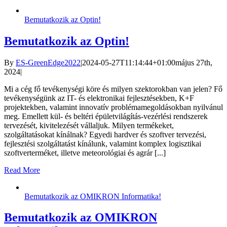
Bemutatkozik az Optin!
Bemutatkozik az Optin!
By
ES-GreenEdge2022
|
2024-05-27T11:14:44+01:00
május 27th,
2024
|
Mi a cég fő tevékenységi köre és milyen szektorokban van jelen? Fő
tevékenységünk az IT- és elektronikai fejlesztésekben, K+F
projektekben, valamint innovatív problémamegoldásokban nyilvánul
meg. Emellett kül- és beltéri épületvilágítás-vezérlési rendszerek
tervezését, kivitelezését vállaljuk. Milyen termékeket,
szolgáltatásokat kínálnak? Egyedi hardver és szoftver tervezési,
fejlesztési szolgáltatást kínálunk, valamint komplex logisztikai
szoftverterméket, illetve meteorológiai és agrár [...]
Read More
Bemutatkozik az OMIKRON Informatika!
Bemutatkozik az OMIKRON