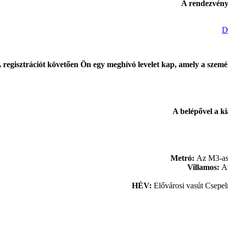
A rendezvénye
D
 regisztrációt követően Ön egy meghívó levelet kap, amely a személ
A belépővel a ki
Metró:
Az M3-as 
Villamos:
Az
HÉV:
Elővárosi vasút Csepelr