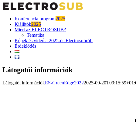
Skip
to
content
Konferencia program
2025
Kiállítók
2025
Miért az ELECTROSUB?
Tematika
Képek és videó a 2025-ös Electrosubról!
Érdeklődés
Látogatói információk
Látogatói információk
ES-GreenEdge2022
2025-09-20T09:15:59+01: