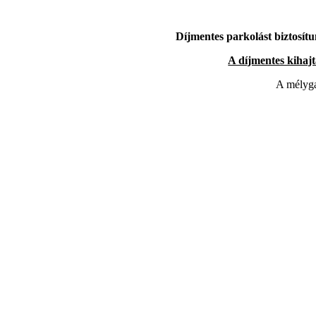
Díjmentes parkolást biztosítu
A díjmentes kihajt
A mélyga