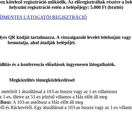
n kötelező regisztráció működik. Az előregisztráltak részére a bel
helyszíni regisztráció estén a belépőjegy: 5.000 Ft (bruttó)
ÍJMENTES LÁTOGATÓI REGISZTRÁCIÓ
yes QR kódját tartalmazza. A visszaigazoló levelet telefonján vagy
bemutatja, ahol átadják belépőjét.
állítás és a konferencia előadások ingyenesen látogathatók.
Megközelítés tömegközlekedéssel
metróról 1 átszállással a 103-as buszra vagy az 1-es villamosra
 1-es, illetve az 51-es jelzésű villamos a Ház előtt áll meg
Busz:
A 103-as autóbusz a Ház előtt áll meg
ől és Ráckevéről. Egy átszállással a 103-as buszra vagy az 1-es villamo